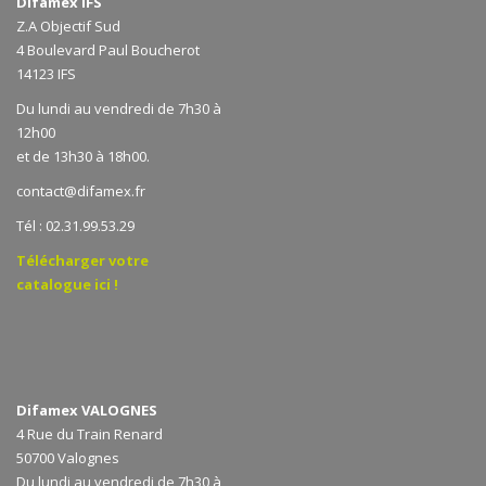
Difamex IFS
Z.A Objectif Sud
4 Boulevard Paul Boucherot
14123 IFS
Du lundi au vendredi de 7h30 à
12h00
et de 13h30 à 18h00.
contact@difamex.fr
Tél : 02.31.99.53.29
Télécharger votre
catalogue ici !
Difamex VALOGNES
4 Rue du Train Renard
50700 Valognes
Du lundi au vendredi de 7h30 à