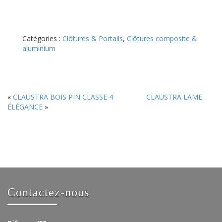
Catégories :
Clôtures & Portails
,
Clôtures composite &
aluminium
«
CLAUSTRA BOIS PIN CLASSE 4
CLAUSTRA LAME
ÉLÉGANCE
»
Contactez-nous