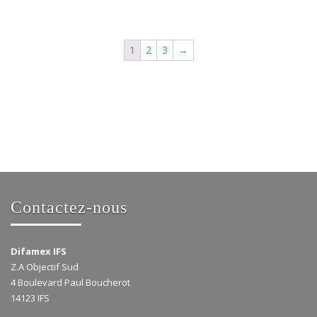
1
2
3
→
Contactez-nous
Difamex IFS
Z.A Objectif Sud
4 Boulevard Paul Boucherot
14123 IFS