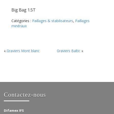
Big Bag 1.5T
Catégories :
Paillages & stabilisateurs
,
Paillages
minéraux
«
Graviers Mont blanc
Graviers Baltic
»
Contactez-nous
Difamex IFS